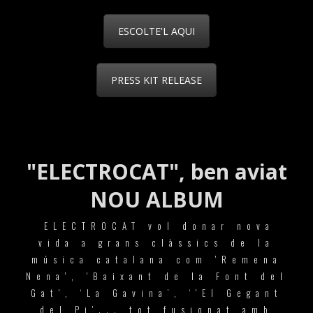
ESCOLTE'L AQUI
PRESS KIT RELEASE
"ELECTROCAT", ben aviat
NOU ALBUM
ELECTROCAT vol donar nova
vida a grans clàssics de la
música catalana com 'Remena
Nena', 'Baixant de la Font del
Gat', ‘La Gavina’, ‘'El Gegant
del Pi'... tot fusionat amb