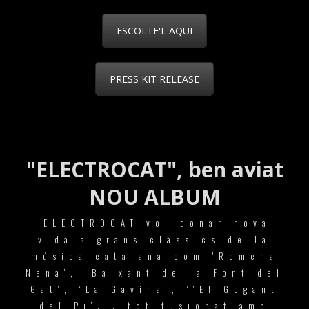
ESCOLTE'L AQUI
PRESS KIT RELEASE
"ELECTROCAT", ben aviat
NOU ALBUM
ELECTROCAT vol donar nova
vida a grans clàssics de la
música catalana com 'Remena
Nena', 'Baixant de la Font del
Gat', ‘La Gavina’, ‘'El Gegant
del Pi'... tot fusionat amb